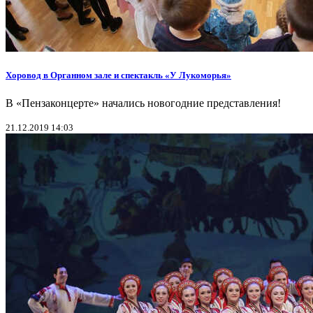
Хоровод в Органном зале и спектакль «У Лукоморья»
В «Пензаконцерте» начались новогодние представления!
21.12.2019 14:03