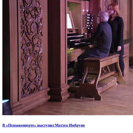
В «Пензаконцерте» выступил Маттео Имбруно