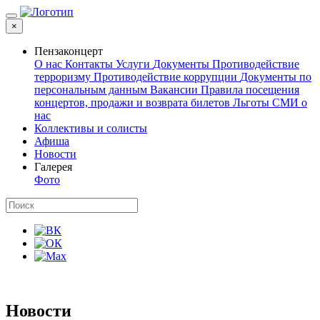
×
Пензаконцерт
О нас
Контакты
Услуги
Документы
Противодействие
терроризму
Противодействие коррупции
Документы по
персональным данным
Вакансии
Правила посещения
концертов, продажи и возврата билетов
Льготы
СМИ о
нас
Коллективы и солисты
Афиша
Новости
Галерея
Фото
Новости