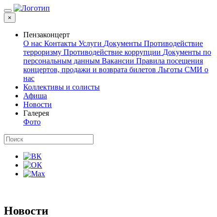
×
Пензаконцерт
О нас
Контакты
Услуги
Документы
Противодействие
терроризму
Противодействие коррупции
Документы по
персональным данным
Вакансии
Правила посещения
концертов, продажи и возврата билетов
Льготы
СМИ о
нас
Коллективы и солисты
Афиша
Новости
Галерея
Фото
Новости