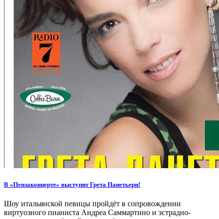
В «Пензаконцерте» выступит Грета Панетьери!
Шоу итальянской певицы пройдёт в сопровождении
виртуозного пианиста Андреа Саммартино и эстрадно-