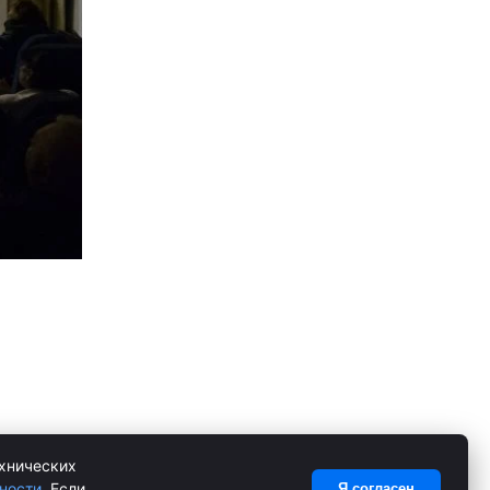
ехнических
ности
. Если
Я согласен