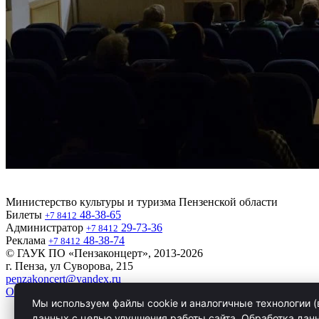
Министерство культуры и туризма Пензенской области
Билеты
48-38-65
+7 8412
Администратор
29-73-36
+7 8412
Реклама
48-38-74
+7 8412
© ГАУК ПО «Пензаконцерт», 2013-2026
г. Пенза, ул Суворова, 215
penzakoncert@yandex.ru
О Пензаконцерт
Продажа и возврат билетов
Мы используем файлы cookie и аналогичные технологии (
Политика конфиденциальности
данных с целью улучшения работы сайта. Обработка дан