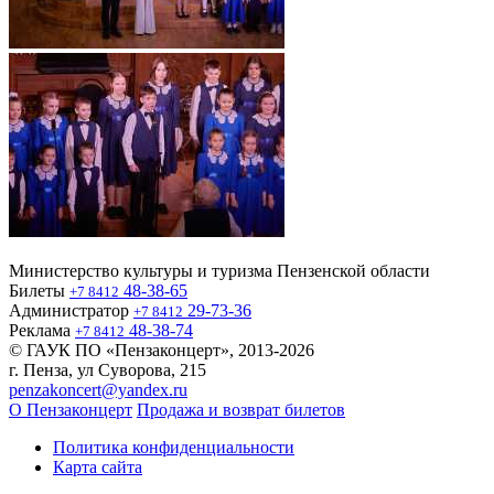
Министерство культуры и туризма Пензенской области
Билеты
48-38-65
+7 8412
Администратор
29-73-36
+7 8412
Реклама
48-38-74
+7 8412
© ГАУК ПО «Пензаконцерт», 2013-2026
г. Пенза, ул Суворова, 215
penzakoncert@yandex.ru
О Пензаконцерт
Продажа и возврат билетов
Политика конфиденциальности
Карта сайта