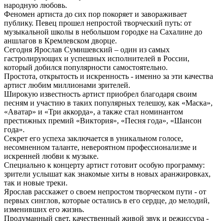
народную любовь.
Феномен артиста до сих пор покоряет и завораживает
публику. Певец прошел непростой творческий путь: от
музыкальной школы в небольшом городке на Сахалине до
аншлагов в Кремлевском дворце.
Сегодня Ярослав Сумишевский – один из самых
гастролирующих и успешных исполнителей в России,
который добился популярности самостоятельно.
Простота, открытость и искренность - именно за эти качества
артист любим миллионами зрителей.
Широкую известность артист приобрел благодаря своим
песням и участию в таких популярных телешоу, как «Маска»,
«Аватар» и «Три аккорда», а также стал номинантом
престижных премий «Виктория», «Песня года», «Шансон
года».
Секрет его успеха заключается в уникальном голосе,
несомненном таланте, невероятном профессионализме и
искренней любви к музыке.
Специально к концерту артист готовит особую программу:
зрители услышат как знакомые хиты в новых аранжировках,
так и новые треки.
Ярослав расскажет о своем непростом творческом пути - от
первых синглов, которые остались в его сердце, до мелодий,
изменивших его жизнь.
Продуманный свет, качественный живой звук и режиссура -