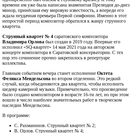
времени им уже была написана знаменитая Прелюдия до‑диез
минор, принёсшая ему мировую известность, а впереди его
ждала неудачная премьера Первой симфонии. Именно в этот
непростой период композитор обратился к жанру струнного
квартета.
Струнный квартет № 4
саратовского композитора
Владимира Орлова
был создан в 2019 году. Впервые его
исполнил «SQ‑квартет» 14 мая 2021 года на авторском
концерте композитора в Саратовской консерватории. С тех
пор это сочинение прочно закрепилось в репертуаре
коллектива.
Главным событием вечера станет исполнение
Октета
Феликса Мендельсона
во втором отделении. Это редкий
случай, когда объединяются два квартета, чтобы исполнить
шедевр камерной музыки. Примечательно, что произведение
было создано композитором в возрасте 16‑ти лет, но при этом
вошло в число наиболее значительных работ в творческом
наследии Мендельсона.
В программе:
С. Рахманинов. Струнный квартет № 2;
В. Орлов. Струнный квартет № 4;