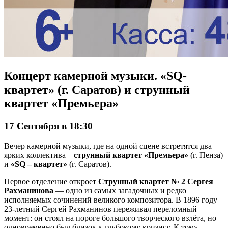
Концерт камерной музыки. «SQ-
квартет» (г. Саратов) и струнный
квартет «Премьера»
17 Сентября в 18:30
Вечер камерной музыки, где на одной сцене встретятся два
ярких коллектива –
струнный квартет «Премьера»
(г. Пенза)
и
«SQ – квартет»
(г. Саратов).
Первое отделение откроет
Струнный квартет № 2 Сергея
Рахманинова
— одно из самых загадочных и редко
исполняемых сочинений великого композитора. В 1896 году
23‑летний Сергей Рахманинов переживал переломный
момент: он стоял на пороге большого творческого взлёта, но
одновременно был близок к глубокому кризису. К тому